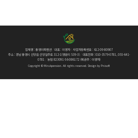
업체명 : 통영미륵펜션
/
대표 : 이영자
/
사업자등록번호 : 612-09-80907
주소 :
경남 통영시 산양읍 산양일주로 312-1(영운리 539-3)
/
대표전화 :
010-3579-0781, 055-641-
0781
/
농협 823091-56-086172 (예금주 : 이영자)
Copyright ©
Mirukpension
. All rights reserved.
Design by
Pnisoft